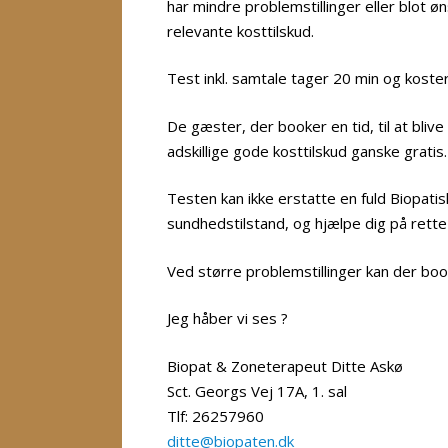
har mindre problemstillinger eller blot ø
relevante kosttilskud.
Test inkl. samtale tager 20 min og koste
De gæster, der booker en tid, til at bli
adskillige gode kosttilskud ganske gratis.
Testen kan ikke erstatte en fuld Biopatisk
sundhedstilstand, og hjælpe dig på ret
Ved større problemstillinger kan der book
Jeg håber vi ses ?
Biopat & Zoneterapeut Ditte Askø
Sct. Georgs Vej 17A, 1. sal
Tlf: 26257960
ditte@biopaten.dk