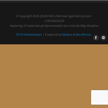
© Copyright 2026 QUINTAIN v/Michael Agerholm Jensen -
CVR:33625529
Kopiering af materiale på hjemmesiden kun med skriftlig tilladelse
ETOS Helsemesser
| Powered by
Mantra
&
WordPress.