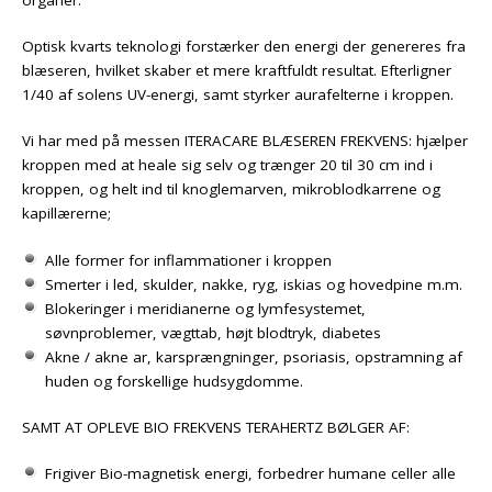
Optisk kvarts teknologi forstærker den energi der genereres fra
blæseren, hvilket skaber et mere kraftfuldt resultat. Efterligner
1/40 af solens UV-energi, samt styrker aurafelterne i kroppen.
Vi har med på messen ITERACARE BLÆSEREN FREKVENS: hjælper
kroppen med at heale sig selv og trænger 20 til 30 cm ind i
kroppen, og helt ind til knoglemarven, mikroblodkarrene og
kapillærerne;
Alle former for inflammationer i kroppen
Smerter i led, skulder, nakke, ryg, iskias og hovedpine m.m.
Blokeringer i meridianerne og lymfesystemet,
søvnproblemer, vægttab, højt blodtryk, diabetes
Akne / akne ar, karsprængninger, psoriasis, opstramning af
huden og forskellige hudsygdomme.
SAMT AT OPLEVE BIO FREKVENS TERAHERTZ BØLGER AF:
Frigiver Bio-magnetisk energi, forbedrer humane celler alle