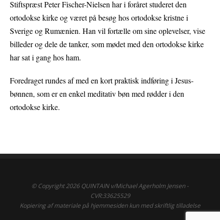
Stiftspræst Peter Fischer-Nielsen har i foråret studeret den
ortodokse kirke og været på besøg hos ortodokse kristne i
Sverige og Rumænien. Han vil fortælle om sine oplevelser, vise
billeder og dele de tanker, som mødet med den ortodokse kirke
har sat i gang hos ham.
Foredraget rundes af med en kort praktisk indføring i Jesus-
bønnen, som er en enkel meditativ bøn med rødder i den
ortodokse kirke.
© Copyright 2026 QUINTAIN v/Michael Agerholm Jensen -
CVR:33625529
Kopiering af materiale på hjemmesiden kun med skriftlig tilladelse