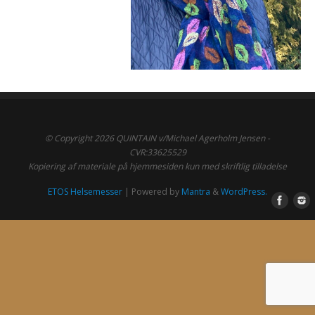
© Copyright 2026 QUINTAIN v/Michael Agerholm Jensen -
CVR:33625529
Kopiering af materiale på hjemmesiden kun med skriftlig tilladelse
ETOS Helsemesser
| Powered by
Mantra
&
WordPress.