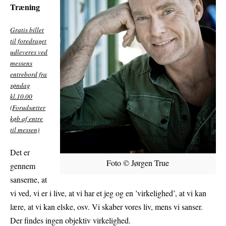
Træning
Gratis billet
til foredraget
udleveres ved
messens
entrebord fra
søndag
kl.10.00
(Forudsætter
køb af entre
til messen)
Det er
Foto © Jørgen True
gennem
sanserne, at
vi ved, vi er i live, at vi har et jeg og en ’virkelighed’, at vi kan
lære, at vi kan elske, osv. Vi skaber vores liv, mens vi sanser.
Der findes ingen objektiv virkelighed.