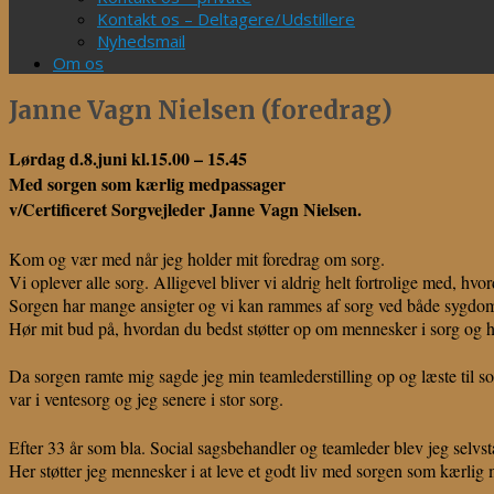
Kontakt os – Deltagere/Udstillere
Nyhedsmail
Om os
Janne Vagn Nielsen (foredrag)
Lørdag d.8.juni kl.15.00 – 15.45
Med sorgen som kærlig medpassager
v/Certificeret Sorgvejleder Janne Vagn Nielsen.
Kom og vær med når jeg holder mit foredrag om sorg.
Vi oplever alle sorg. Alligevel bliver vi aldrig helt fortrolige med, hv
Sorgen har mange ansigter og vi kan rammes af sorg ved både sygdom, 
Hør mit bud på, hvordan du bedst støtter op om mennesker i sorg og hør
Da sorgen ramte mig sagde jeg min teamlederstilling op og læste til so
var i ventesorg og jeg senere i stor sorg.
Efter 33 år som bla. Social sagsbehandler og teamleder blev jeg selvst
Her støtter jeg mennesker i at leve et godt liv med sorgen som kærlig m