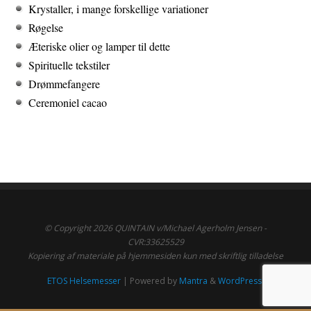
Krystaller, i mange forskellige variationer
Røgelse
Æteriske olier og lamper til dette
Spirituelle tekstiler
Drømmefangere
Ceremoniel cacao
© Copyright 2026 QUINTAIN v/Michael Agerholm Jensen -
CVR:33625529
Kopiering af materiale på hjemmesiden kun med skriftlig tilladelse
ETOS Helsemesser
| Powered by
Mantra
&
WordPress.